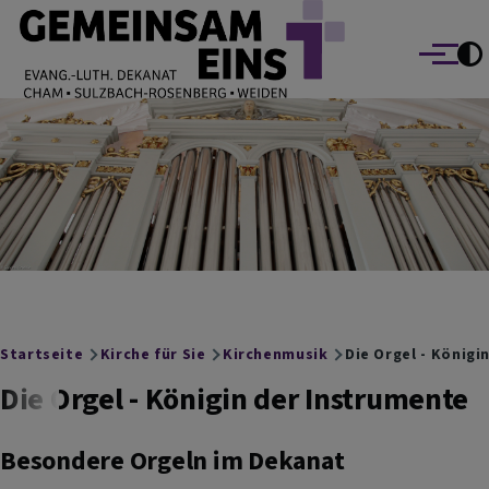
EVANG.-LUTH. DEKANAT GEMEINSAM EINS
Direkt zum Inhalt
Cham Sulzbach-Rosenberg Weiden
Menü
Breadcrumb
Startseite
Kirche für Sie
Kirchenmusik
Die Orgel - Königi
Die Orgel - Königin der Instrumente
Besondere Orgeln im Dekanat