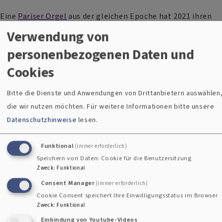
Eine
Pariser Orgel
aus der gleichen Epoche hat 2021 ihren
Weg in die
Bad Kötztinger Matthäuskirche
gefunden. Sie
Verwendung von
stammt aus der berühmten Werkstatt Cavaille-Coll –
personenbezogenen Daten und
Mutin.
Cookies
Armin Ziegtrum erbaute 2000 in der
Rodinger
Christuskirche
eine barocke Stilkopie, die sich klanglich
Bitte die Dienste und Anwendungen von Drittanbietern auswählen
sehr eng an die Oberpfälzer Barockorgeln anlehnt.
die wir nutzen möchten.
Für weitere Informationen bitte unsere
Datenschutzhinweise
lesen.
Funktional
(immer erforderlich)
Speichern von Daten: Cookie für die Benutzersitzung
Zweck
:
Funktional
Consent Manager
(immer erforderlich)
Cookie Consent speichert Ihre Einwilligungsstatus im Browser
Zweck
:
Funktional
Einbindung von Youtube-Videos