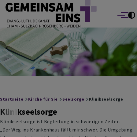
EVANG.-LUTH. DEKANAT GEMEINSAM EINS
Direkt zum Inhalt
Cham Sulzbach-Rosenberg Weiden
Menü
Breadcrumb
Startseite
Kirche für Sie
Seelsorge
Klinikseelsorge
Klinikseelsorge
Klinikseelsorge ist Begleitung in schwierigen Zeiten.
„Der Weg ins Krankenhaus fällt mir schwer. Die Umgebung