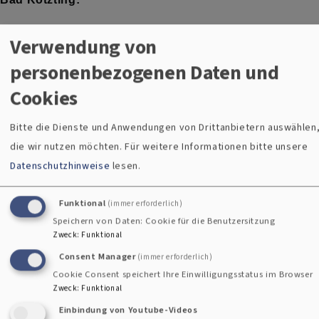
Palliativstation im ehem. Krankenhaus St.Josef und TCM-
Verwendung von
Klinik
personenbezogenen Daten und
Pfarrerin Gudrun Mirlein | Tel. 0160/ 2280 089 |
Email
Cookies
Cham:
Bitte die Dienste und Anwendungen von Drittanbietern auswählen
die wir nutzen möchten.
Für weitere Informationen bitte unsere
Sana-Kliniken Krankenhaus Cham und Medbo Zentrum
Datenschutzhinweise
lesen.
Psychiatrie Cham
Pfarrerin Gudrun Mirlein | Tel. 0160/ 2280 089 |
Email
Funktional
(immer erforderlich)
Speichern von Daten: Cookie für die Benutzersitzung
Geriatrische Rehabilitation Erbendorf:
Zweck
:
Funktional
Consent Manager
(immer erforderlich)
N.N.
Cookie Consent speichert Ihre Einwilligungsstatus im Browser
Zweck
:
Funktional
Furth im Wald:
Einbindung von Youtube-Videos