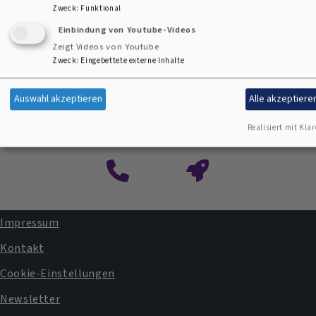
Zweck
:
Funktional
Einbindung von Youtube-Videos
Zeigt Videos von Youtube
Zweck
:
Eingebettete externe Inhalte
Auswahl akzeptieren
Alle akzeptiere
Kontaktformular
Realisiert mit Klar
Impressum
Fußbereichsmenü
Kontakt
Cookie-Einstellungen
Newsletter