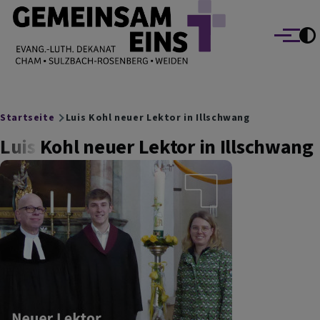
EVANG.-LUTH. DEKANAT GEMEINSAM EINS
Direkt zum Inhalt
Cham Sulzbach-Rosenberg Weiden
Menü
Breadcrumb
Startseite
Luis Kohl neuer Lektor in Illschwang
Luis Kohl neuer Lektor in Illschwang