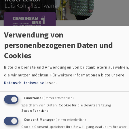
Verwendung von
Herzlichen Glückwunsch nach Illschwang! Die Gemeinde
personenbezogenen Daten und
dort hat einen neuen Lektor, der Gottesdienste leiten wird -
Cookies
und zwar einen sehr jungen engagierten: Luis Kohl aus
Kühnhof. Pfarrer Thomas Schertel segnete ihn für seinen
Bitte die Dienste und Anwendungen von Drittanbietern auswählen
Dienst. Der 19-jährige Landwirtschaftslehrling hat sich seit
die wir nutzen möchten.
Für weitere Informationen bitte unsere
seiner Konfirmandenzeit als Mitarbeiter beim
Datenschutzhinweise
lesen.
Familiengottesdienst und als Organist bewährt. Nach der
Ausbildung erhielt er die Ernennungsurkunde vom Dekanat
Funktional
(immer erforderlich)
überreicht und wurde eingesegnet. Auch die Vertrauensfrau
Speichern von Daten: Cookie für die Benutzersitzung
des Kirchenvorstands, Anna Jobst, wünschte ihm Gottes
Zweck
:
Funktional
Segen für den neuen Dienst. Wir wünschen Gottes Segen und
Consent Manager
(immer erforderlich)
immer Freude am Gottesdienst und auf der Kanzel!
Cookie Consent speichert Ihre Einwilligungsstatus im Browser