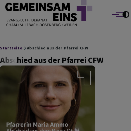
EVANG.-LUTH. DEKANAT GEMEINSAM EINS
Direkt zum Inhalt
Cham Sulzbach-Rosenberg Weiden
Menü
Breadcrumb
Startseite
Abschied aus der Pfarrei CFW
Abschied aus der Pfarrei CFW