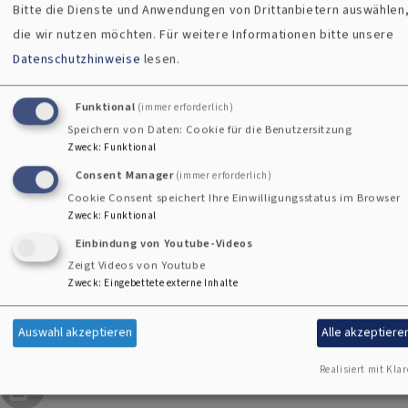
Bitte die Dienste und Anwendungen von Drittanbietern auswählen
Straubing aus, wo ich mit meiner Familie lebe, habe ich viel
die wir nutzen möchten.
Für weitere Informationen bitte unsere
Zeit auf der Straße verbracht. Dazu kommen meine beiden
Datenschutzhinweise
lesen.
kleinen Kinder, Familie und Haushalt – und nicht zuletzt
meine Weiterbildung zur Systemischen Supervisorin, für die
Funktional
(immer erforderlich)
ich ebenfalls viel Zeit und Kraft brauche."
Speichern von Daten: Cookie für die Benutzersitzung
Zweck
:
Funktional
Nach langen Überlegungen beendet sie deshalb schweren
Consent Manager
(immer erforderlich)
Herzens ihren Dienst in der Pfarrei. "Ich möchte wieder
Cookie Consent speichert Ihre Einwilligungsstatus im Browser
Zweck
:
Funktional
mehr Zeit und Kraft für meine Familie haben und auch
Einbindung von Youtube-Videos
meiner Weiterbildung den Raum geben, den sie braucht."
Zeigt Videos von Youtube
Mit einem großen Dankeschön an alle, die sie in dieser Zeit
Zweck
:
Eingebettete externe Inhalte
begleitet und unterstützt haben, verabschiedet sie sich im
Sommer aus der Pfarrei. Alles Gute und Gottes Segen!
Auswahl akzeptieren
Alle akzeptiere
Realisiert mit Klar