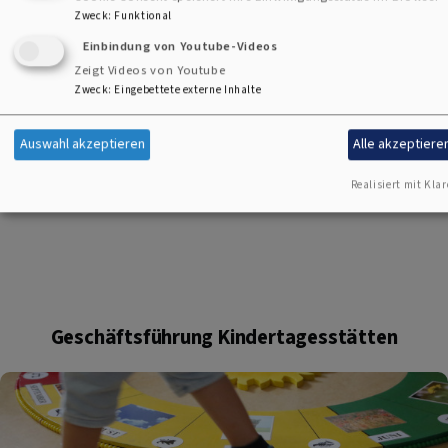
Datenschutzbeauftragter:
Zweck
:
Funktional
Einbindung von Youtube-Videos
Hans-Dieter Vogt, 0911/ 214 1175
Zeigt Videos von Youtube
datenschutz.verbund4@elkb.de
Zweck
:
Eingebettete externe Inhalte
Auswahl akzeptieren
Alle akzeptiere
Realisiert mit Klar
Geschäftsführung Kindertagesstätten