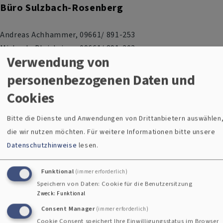
Büro Sulzbach-Rosenberg
Andreas Achhammer, 09661/ 891-253
Michaela Bleisteiner, 09661/ 891-202
Verwendung von
Karin Hofmann, 09661/ 891-258
Susanne Hönig, 09661/ 891-261
personenbezogenen Daten und
Franziska Hösl, 09661/ 891-261
Cookies
Anita Müllner, 09661/ 891-0
Jessica Reindl, 09661/ 891-0
Bitte die Dienste und Anwendungen von Drittanbietern auswählen
Anita Seebauer, 09661/ 891-254
die wir nutzen möchten.
Für weitere Informationen bitte unsere
Manuela Weber, 09661/ 891-259
Datenschutzhinweise
lesen.
Ulrike Weich, 09661/ 891-255
Annika Weigl, 09661/ 891-256
Funktional
(immer erforderlich)
Speichern von Daten: Cookie für die Benutzersitzung
Zweck
:
Funktional
Vst.sulzbach-rosenberg@elkb.de
Consent Manager
(immer erforderlich)
Cookie Consent speichert Ihre Einwilligungsstatus im Browser