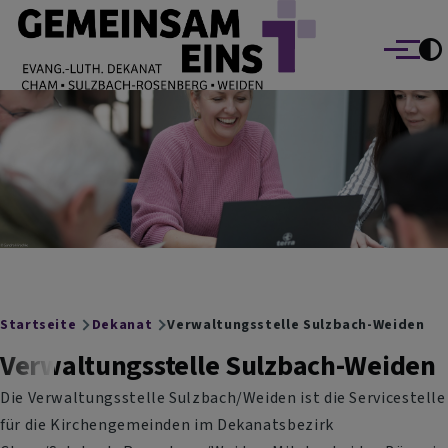
EVANG.-LUTH. DEKANAT GEMEINSAM EINS
Direkt zum Inhalt
Cham Sulzbach-Rosenberg Weiden
Menü
Breadcrumb
Startseite
Dekanat
Verwaltungsstelle Sulzbach-Weiden
Verwaltungsstelle Sulzbach-Weiden
Die Verwaltungsstelle Sulzbach/Weiden ist die Servicestelle
für die Kirchengemeinden im Dekanatsbezirk