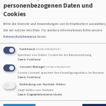
personenbezogenen Daten und
Andreas und Andreas haben in Amberg "Ja" zueinander
Cookies
gesagt und Gottes Segen zugesprochen bekommen. Unsere
Überzeugung: Liebe ist ein Geschenk Gottes.
Bitte die Dienste und Anwendungen von Drittanbietern auswählen
die wir nutzen möchten.
Für weitere Informationen bitte unsere
Datenschutzhinweise
lesen.
Pfarramt vor
Mehr zum
Funktional
(immer erforderlich)
Speichern von Daten: Cookie für die Benutzersitzung
Ort finden
Thema
Zweck
:
Funktional
Consent Manager
(immer erforderlich)
Cookie Consent speichert Ihre Einwilligungsstatus im Browser
Zweck
:
Funktional
Zu welcher
Alles rund um die Trauung
Einbindung von Youtube-Videos
Kirchengemeinde Sie
finden Sie hier. Bei weiteren
Zeigt Videos von Youtube
gehören, und wer Ihnen
Fragen helfen wir gerne.
Zweck
:
Eingebettete externe Inhalte
gerne weiterhelfen kann,
finden Sie hier.