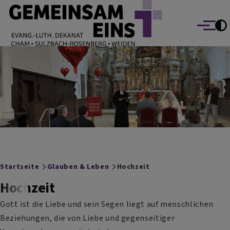
EVANG.-LUTH. DEKANAT GEMEINSAM EINS
Direkt zum Inhalt
Cham Sulzbach-Rosenberg Weiden
Menü
Breadcrumb
Startseite
Glauben & Leben
Hochzeit
Hochzeit
Gott ist die Liebe und sein Segen liegt auf menschlichen
Beziehungen, die von Liebe und gegenseitiger