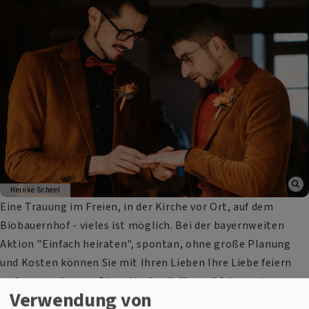
Heinke Scheel
Eine Trauung im Freien, in der Kirche vor Ort, auf dem
Biobauernhof - vieles ist möglich. Bei der bayernweiten
Aktion "Einfach heiraten", spontan, ohne große Planung
und Kosten können Sie mit Ihren Lieben Ihre Liebe feiern
und segnen lassen. Diese Hochzeit "to go" feiern wir am
Verwendung von
26.6.2026 auch in Amberg und Vohenstrauß.