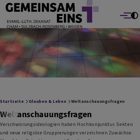
EVANG.-LUTH. DEKANAT GEMEINSAM EINS
Direkt zum Inhalt
Cham Sulzbach-Rosenberg Weiden
Menü
Breadcrumb
Startseite
Glauben & Leben
Weltanschauungsfragen
Weltanschauungsfragen
Verschwörungsideologien haben Hochkonjunktur. Sekten
und neue religiöse Gruppierungen verzeichnen Zuwächse.