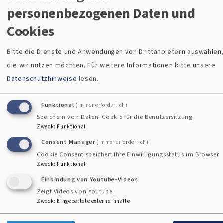
personenbezogenen Daten und
Spirituelle Apotheke:
Ökumenische Website mit Kurzinfos
Cookies
zu verschiedenen religiösen Strömungen
Bitte die Dienste und Anwendungen von Drittanbietern auswählen
Evangelische Zentralstelle für Weltanschauungsfragen der
die wir nutzen möchten.
Für weitere Informationen bitte unsere
EKD
Datenschutzhinweise
lesen.
Website Bayern-evangelisch.de
: Hinweise für Angehörige
Funktional
(immer erforderlich)
Speichern von Daten: Cookie für die Benutzersitzung
Website der Landeskirche Württemberg
: "Yolo-Karten" mit
Zweck
:
Funktional
Kriterien für konfliktträchtige Gruppierungen
Consent Manager
(immer erforderlich)
Cookie Consent speichert Ihre Einwilligungsstatus im Browser
Zweck
:
Funktional
Einbindung von Youtube-Videos
Zeigt Videos von Youtube
Zweck
:
Eingebettete externe Inhalte