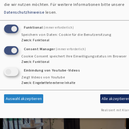
Kirchenvorplatz statt. Anschließend gab es im nahe
die wir nutzen möchten.
Für weitere Informationen bitte unsere
gelegenen Café Mitte Gelegenheit zum Schwelgen in
Datenschutzhinweise
lesen.
Erinnerungen.
Funktional
(immer erforderlich)
Speichern von Daten: Cookie für die Benutzersitzung
Zweck
:
Funktional
Consent Manager
(immer erforderlich)
Cookie Consent speichert Ihre Einwilligungsstatus im Browser
Zweck
:
Funktional
Einbindung von Youtube-Videos
Zeigt Videos von Youtube
Zweck
:
Eingebettete externe Inhalte
Auswahl akzeptieren
Alle akzeptiere
Realisiert mit Klar