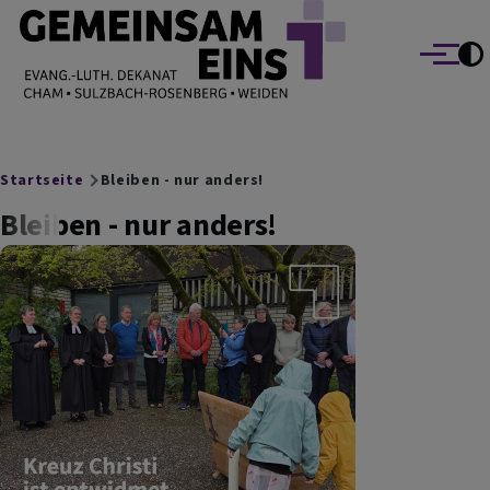
EVANG.-LUTH. DEKANAT GEMEINSAM EINS
Direkt zum Inhalt
Cham Sulzbach-Rosenberg Weiden
Menü
Breadcrumb
Startseite
Bleiben - nur anders!
Bleiben - nur anders!