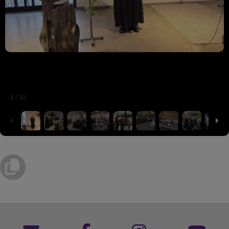
1
/
10