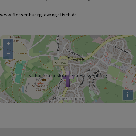
www.flossenbuerg-evangelisch.de
+
−
St.Pankratiuskirche in Flossenbürg
i