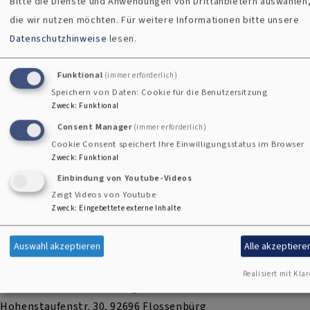
Bitte die Dienste und Anwendungen von Drittanbietern auswählen
die wir nutzen möchten.
Für weitere Informationen bitte unsere
Datenschutzhinweise
lesen.
Funktional
(immer erforderlich)
Speichern von Daten: Cookie für die Benutzersitzung
Zweck
:
Funktional
Consent Manager
(immer erforderlich)
Cookie Consent speichert Ihre Einwilligungsstatus im Browser
Zweck
:
Funktional
Einbindung von Youtube-Videos
Zeigt Videos von Youtube
Zweck
:
Eingebettete externe Inhalte
Bildrechte
Stefan Gruber
Auswahl akzeptieren
Alle akzeptiere
Realisiert mit Klar
St. Pankratius Flossenbürg
Hohenstaufenstr. 30, 92696 Flossenbürg