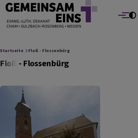
EVANG.-LUTH. DEKANAT GEMEINSAM EINS
Direkt zum Inhalt
Cham Sulzbach-Rosenberg Weiden
Menü
Breadcrumb
Startseite
Floß - Flossenbürg
Floß - Flossenbürg