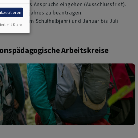
ntstehen des Anspruchs eingehen (Ausschlussfrist).
es Kalenderjahres zu beantragen.
 akzeptieren
ie bisher zum Schulhalbjahr) und Januar bis Juli
iert mit Klaro!
ionspädagogische Arbeitskreise