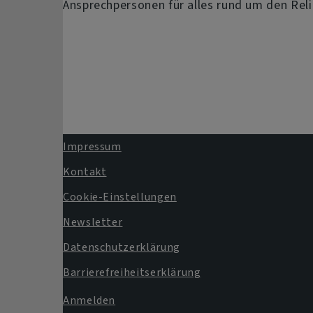
Ansprechpersonen für alles rund um den Reli
Impressum
Fußbereichsmenü
Kontakt
Cookie-Einstellungen
Newsletter
Datenschutzerklärung
Barrierefreiheitserklärung
Anmelden