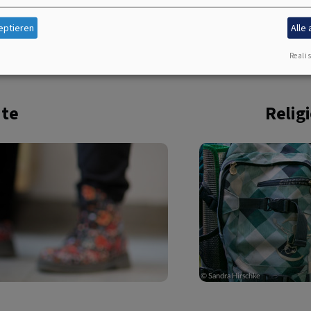
ssen, wenn Anträge nach Ablauf eines Jahres seit dem E
 Fahrtauslagenerstattungen nun zwingend innerhalb ein
eptieren
Alle
auslagen für die Monate September bis Dezember (nicht w
Realis
ate
Relig