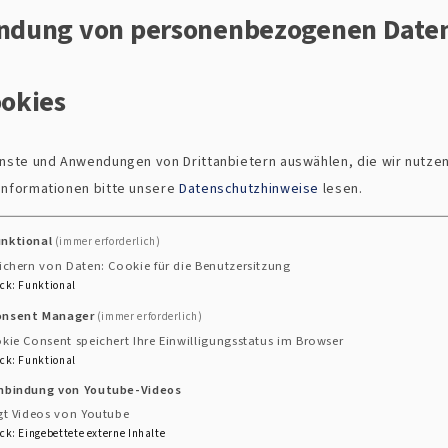
n für Dienstfahrten zum Reli
ndung von personenbezogenen Date
okies
rwendung der vom Landeskirchenamt herausgegebenen F
ellen Formulare aus dem Intranet zu verwenden. Sie fin
ienste und Anwendungen von Drittanbietern auswählen, die wir nutze
für Pfarrerinnen und Pfarrer im Gemeindedienst zur Erte
 Informationen bitte unsere
Datenschutzhinweise
lesen.
r Religionspädagoginnen und Religionspädagogen zur Er
arrer, die ausschließlich im Religionsunterricht eingese
unktional
(immer erforderlich)
r Formulare
ichern von Daten: Cookie für die Benutzersitzung
ck
:
Funktional
onsent Manager
(immer erforderlich)
kie Consent speichert Ihre Einwilligungsstatus im Browser
ck
:
Funktional
ahrtauslagen – Regelung ab August 201
inbindung von Youtube-Videos
gt Videos von Youtube
 Frist von einem Jahr geltend zu machen (Nr. 4.3 der V
ck
:
Eingebettete externe Inhalte