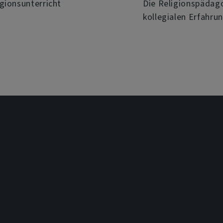
gionsunterricht
Die Religionspädago
kollegialen Erfahru