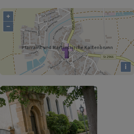
+
−
Pfarramt und Martinskirche Kaltenbrunn
i