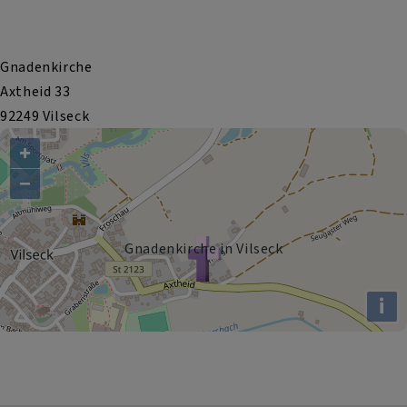
Gnadenkirche
Axtheid 33
92249 Vilseck
+
−
Gnadenkirche in Vilseck
i