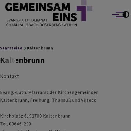
EVANG.-LUTH. DEKANAT GEMEINSAM EINS
Direkt zum Inhalt
Cham Sulzbach-Rosenberg Weiden
Menü
Breadcrumb
Startseite
Kaltenbrunn
Kaltenbrunn
Kontakt
Evang.-Luth. Pfarramt der Kirchengemeinden
Kaltenbrunn, Freihung, Thansüß und Vilseck
Kirchplatz 6, 92700 Kaltenbrunn
Tel. 09646-290