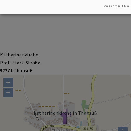
Realisiert mit Klar
Katharinenkirche
Prof.-Stark-Straße
92271 Thansüß
+
−
Katharinenkirche in Thansüß