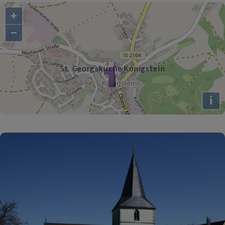
+
−
St. Georgskirche Königstein
i