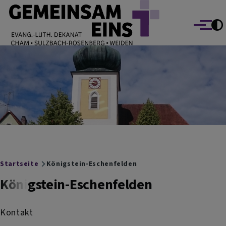
EVANG.-LUTH. DEKANAT GEMEINSAM EINS
Direkt zum Inhalt
Cham Sulzbach-Rosenberg Weiden
Menü
Breadcrumb
Startseite
Königstein-Eschenfelden
Königstein-Eschenfelden
Kontakt