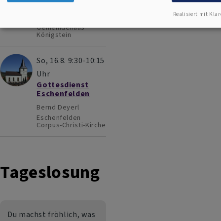
Melanie Luber
Realisiert mit Klar
Königstein
Gemeindehaus
Königstein
So, 16.8. 9:30-10:15
Uhr
Gottesdienst
Eschenfelden
Bernd Deyerl
Eschenfelden
Corpus-Christi-Kirche
Tageslosung
Du machst fröhlich, was