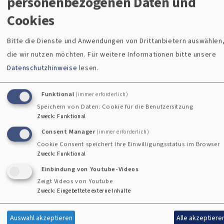
personenbezogenen Daten und
i
Cookies
Bitte die Dienste und Anwendungen von Drittanbietern auswählen
die wir nutzen möchten.
Für weitere Informationen bitte unsere
Termine
Eigene
Datenschutzhinweise
lesen.
Gemeinde
Funktional
(immer erforderlich)
Sa, 8.8. 16-17:30
Speichern von Daten: Cookie für die Benutzersitzung
finden
Uhr
Zweck
:
Funktional
Gottesdienst
Consent Manager
(immer erforderlich)
Königstein
Cookie Consent speichert Ihre Einwilligungsstatus im Browser
Bernd Deyerl
Zweck
:
Funktional
Königstein
St.
Zu welcher
Georgskirche
Einbindung von Youtube-Videos
Kirchengemeinde Sie
Zeigt Videos von Youtube
gehören, können Sie ganz
Zweck
:
Eingebettete externe Inhalte
Di, 11.8. 9:30-11:30
leicht hier finden.
Uhr
Auswahl akzeptieren
Alle akzeptiere
Zwergerl Treff