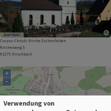
Bernd Deyerl
Corpus-Christi-Kirche Eschenfelden
Kirchenweg 5
92275 Hirschbach
+
−
Corpus-Christi-Kirche Eschenfelden
Verwendung von