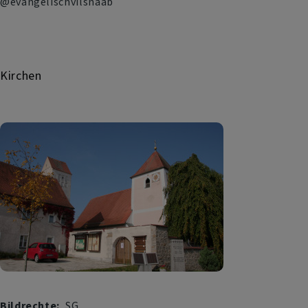
@evangelischvilsnaab
Kirchen
Bildrechte
SG