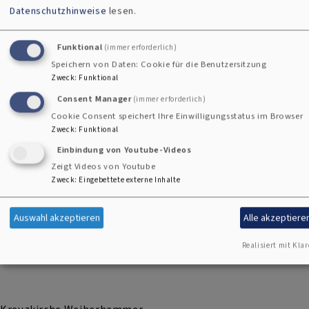
Datenschutzhinweise
lesen.
Funktional
(immer erforderlich)
Speichern von Daten: Cookie für die Benutzersitzung
Zweck
:
Funktional
Consent Manager
(immer erforderlich)
Cookie Consent speichert Ihre Einwilligungsstatus im Browser
Zweck
:
Funktional
Einbindung von Youtube-Videos
Zeigt Videos von Youtube
Bildrechte
Kirchengemeinde Kohlberg
Zweck
:
Eingebettete externe Inhalte
Auswahl akzeptieren
Alle akzeptiere
Realisiert mit Klar