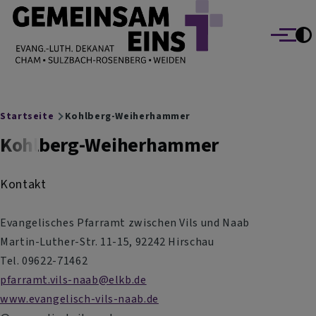
EVANG.-LUTH. DEKANAT GEMEINSAM EINS
Direkt zum Inhalt
Cham Sulzbach-Rosenberg Weiden
Menü
Breadcrumb
Startseite
Kohlberg-Weiherhammer
Kohlberg-Weiherhammer
Kontakt
Evangelisches Pfarramt zwischen Vils und Naab
Martin-Luther-Str. 11-15, 92242 Hirschau
Tel. 09622-71462
pfarramt.vils-naab@elkb.de
www.evangelisch-vils-naab.de