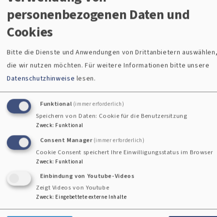
i
personenbezogenen Daten und
Cookies
Bitte die Dienste und Anwendungen von Drittanbietern auswählen
Die nächsten
Gemeindefin
die wir nutzen möchten.
Für weitere Informationen bitte unsere
Datenschutzhinweise
lesen.
Veranstaltun
der
Funktional
(immer erforderlich)
gen
Speichern von Daten: Cookie für die Benutzersitzung
Zweck
:
Funktional
Zu welcher
Consent Manager
Kirchengemeinde Sie
(immer erforderlich)
So, 9.8. 10 Uhr
Cookie Consent speichert Ihre Einwilligungsstatus im Browser
gehören, können Sie ganz
Gottesdienst
Zweck
:
Funktional
leicht hier herausfinden.
Roding
Einbindung von Youtube-Videos
Christuskirche
Roding
Zeigt Videos von Youtube
Zweck
:
Eingebettete externe Inhalte
So, 16.8. 10 Uhr