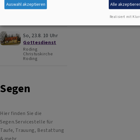
Gottesdienst
Auswahl akzeptieren
Alle akzeptiere
Roding
Christuskirche
Realisiert mit Klar
Roding
So, 23.8. 10 Uhr
Gottesdienst
Roding
Christuskirche
Roding
Segen
Hier finden Sie die
Segen.Servicestelle für
Taufe, Trauung, Bestattung
& mehr