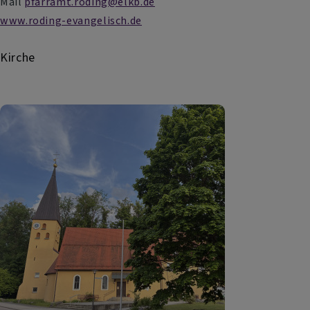
Mail
pfarramt.roding@elkb.de
www.roding-evangelisch.de
Kirche