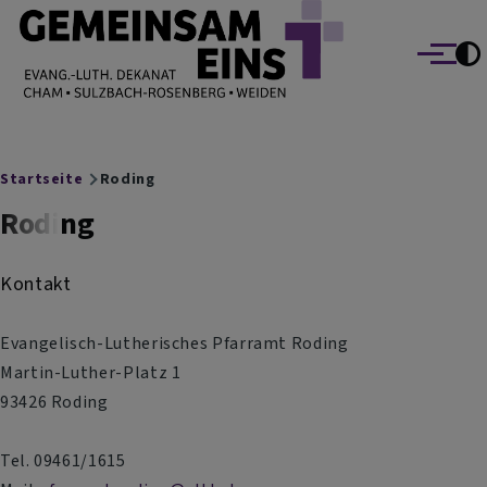
EVANG.-LUTH. DEKANAT GEMEINSAM EINS
Direkt zum Inhalt
Cham Sulzbach-Rosenberg Weiden
Menü
Breadcrumb
Startseite
Roding
Roding
Kontakt
Evangelisch-Lutherisches Pfarramt Roding
Martin-Luther-Platz 1
93426 Roding
Tel. 09461/1615