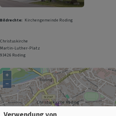
Bildrechte
Kirchengemeinde Roding
Christuskirche
Martin-Luther-Platz
93426 Roding
+
−
Christuskirche Roding
Verwendung von