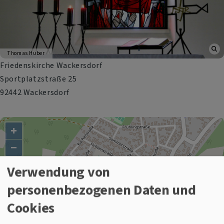
Thomas Huber
Friedenskirche Wackersdorf
Sportplatzstraße 25
92442 Wackersdorf
+
−
Verwendung von
Friedenskirche Wackersdorf
personenbezogenen Daten und
Cookies
i