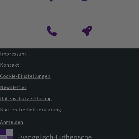
Kontaktformular
Impressum
Fußbereichsmenü
Kontakt
Cookie-Einstellungen
Newsletter
Datenschutzerklärung
Barrierefreiheitserklärung
Anmelden
Benutzermenü