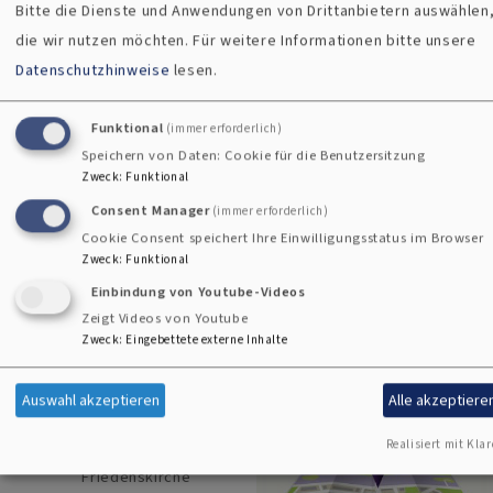
Bitte die Dienste und Anwendungen von Drittanbietern auswählen
die wir nutzen möchten.
Für weitere Informationen bitte unsere
Datenschutzhinweise
lesen.
Termine
Eigene
Funktional
(immer erforderlich)
Speichern von Daten: Cookie für die Benutzersitzung
Gemeinde
Zweck
:
Funktional
So, 9.8. 9:30 Uhr
Consent Manager
(immer erforderlich)
Gottesdienst mit
finden
Taufe
Cookie Consent speichert Ihre Einwilligungsstatus im Browser
Zweck
:
Funktional
Pfr. Klaus JF Stolz
Schwandorf
Einbindung von Youtube-Videos
Erlöserkirche
Zeigt Videos von Youtube
Zu welcher
Zweck
:
Eingebettete externe Inhalte
Kirchengemeinde Sie
So, 9.8. 11 Uhr
gehören, können Sie ganz
Gottesdienst mit
Auswahl akzeptieren
Alle akzeptiere
Taufe
leicht hier finden.
Pfr. Klaus JF Stolz
Realisiert mit Klar
Wackersdorf
Friedenskirche