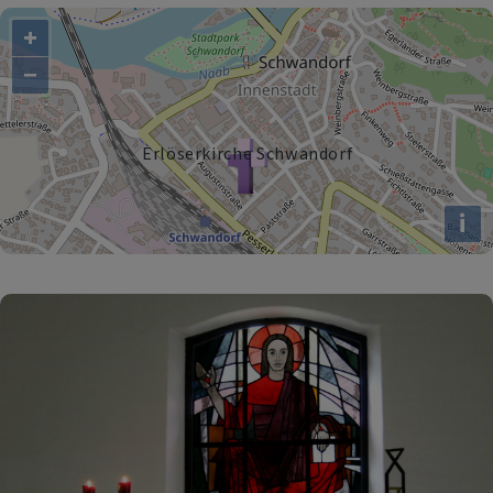
+
−
Erlöserkirche Schwandorf
i