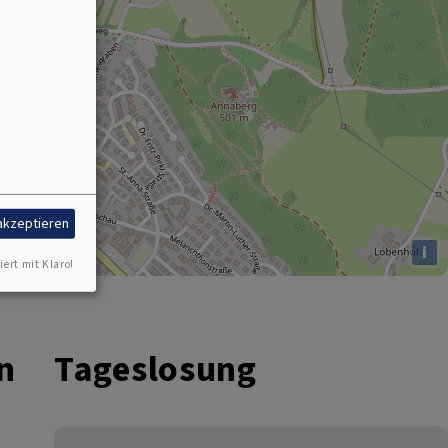
 akzeptieren
i
iert mit Klaro!
n
Tageslosung