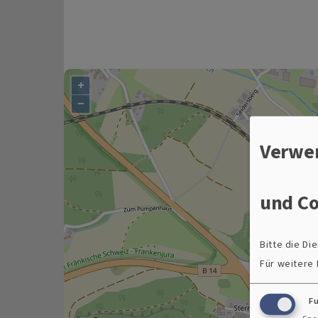
+
−
Verwe
und Co
Bitte die D
Für weitere
F