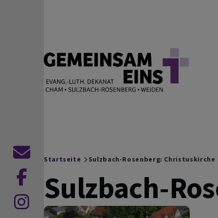
Direkt zum Inhalt
EVANG.-LUTH. DEKANAT
Cham Sulzbach-Rosenberg Weiden
Kontaktformular
Startseite
Sulzbach-Rosenberg: Christuskirche
Breadcrumb
Sulzbach-Ros