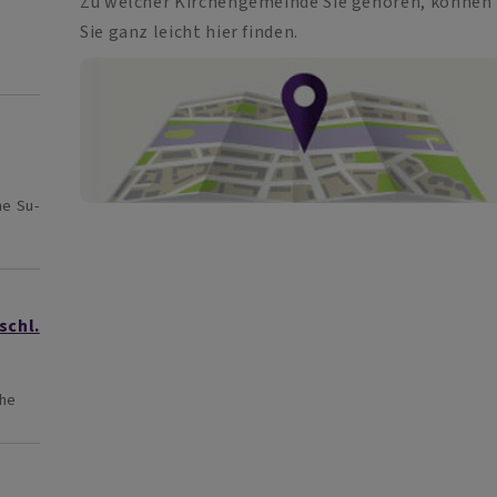
Zu welcher Kirchengemeinde Sie gehören, können
Sie ganz leicht hier finden.
s
he Su-
schl.
che