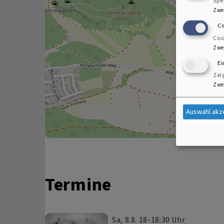
Spe
Zwe
C
Coo
Zwe
E
Zei
Zwe
Auswahl akz
Termine
Sa, 8.8. 18-18:30 Uhr