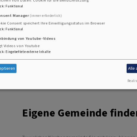
ichern von Daten: Cookie für die Benutzersitzung
ck
:
Funktional
onsent Manager
(immer erforderlich)
kie Consent speichert Ihre Einwilligungsstatus im Browser
ck
:
Funktional
inbindung von Youtube-Videos
gt Videos von Youtube
ck
:
Eingebettete externe Inhalte
eptieren
Alle
Realis
Eigene Gemeinde finde