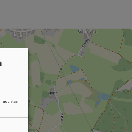
n
n möchten.