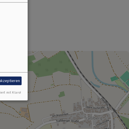
 akzeptieren
iert mit Klaro!