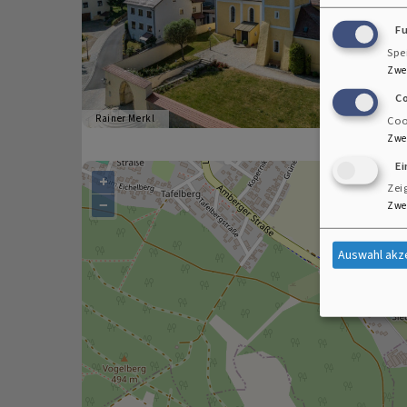
F
Spe
Zwe
C
Rainer Merkl
Coo
Zwe
E
+
Zei
−
Zwe
Auswahl akz