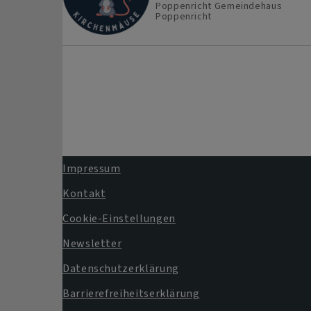
Poppenricht
Gemeindehaus
Poppenricht
Impressum
Fußbereichsmenü
Kontakt
Cookie-Einstellungen
Newsletter
Datenschutzerklärung
Barrierefreiheitserklärung