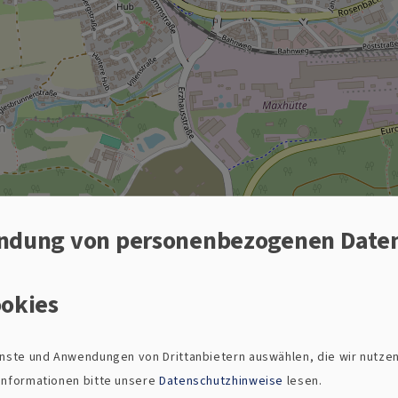
ndung von personenbezogenen Date
Michaelskirche Poppenricht
Schulstraße 4
okies
92284 Poppenricht
ienste und Anwendungen von Drittanbietern auswählen, die wir nutze
 Informationen bitte unsere
Datenschutzhinweise
lesen.