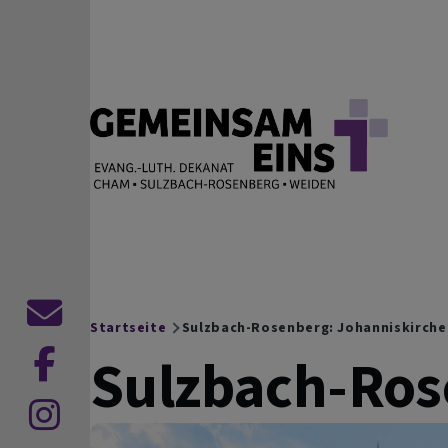
Direkt zum Inhalt
EVANG.-LUTH. DEKANAT
Cham Sulzbach-Rosenberg Weiden
Kontaktformular
Startseite
Sulzbach-Rosenberg: Johanniskirche
Breadcrumb
Sulzbach-Ros