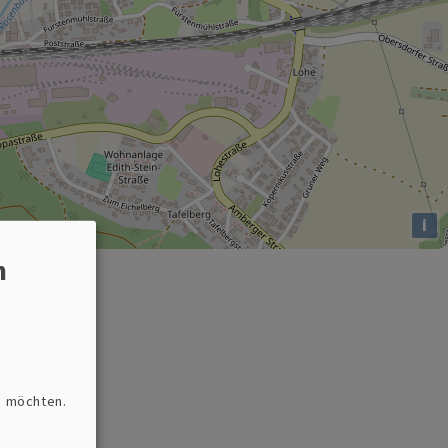
i
n
n möchten.