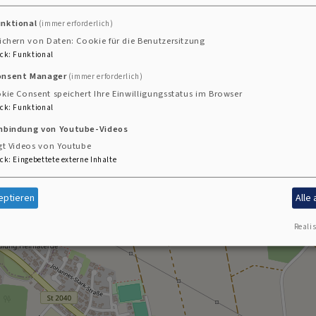
unktional
(immer erforderlich)
ichern von Daten: Cookie für die Benutzersitzung
ck
:
Funktional
onsent Manager
(immer erforderlich)
kie Consent speichert Ihre Einwilligungsstatus im Browser
ck
:
Funktional
inbindung von Youtube-Videos
gt Videos von Youtube
ck
:
Eingebettete externe Inhalte
eptieren
Alle
Realis