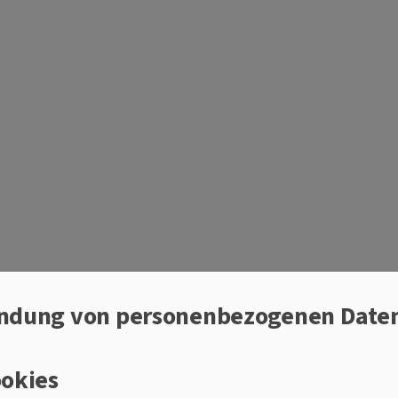
 GEMEINSAM EINS
ndung von personenbezogenen Date
or:innen
okies