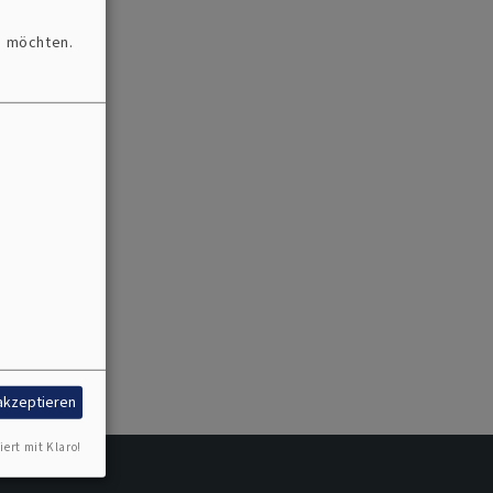
n möchten.
 akzeptieren
iert mit Klaro!