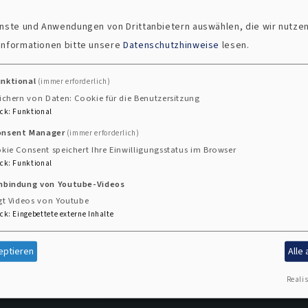
ienste und Anwendungen von Drittanbietern auswählen, die wir nutze
 Informationen bitte unsere
Datenschutzhinweise
lesen.
unktional
(immer erforderlich)
ichern von Daten: Cookie für die Benutzersitzung
ck
:
Funktional
atskantorinnen und Kantoren.
onsent Manager
(immer erforderlich)
kie Consent speichert Ihre Einwilligungsstatus im Browser
ck
:
Funktional
inbindung von Youtube-Videos
gt Videos von Youtube
ck
:
Eingebettete externe Inhalte
eptieren
Alle
Realis