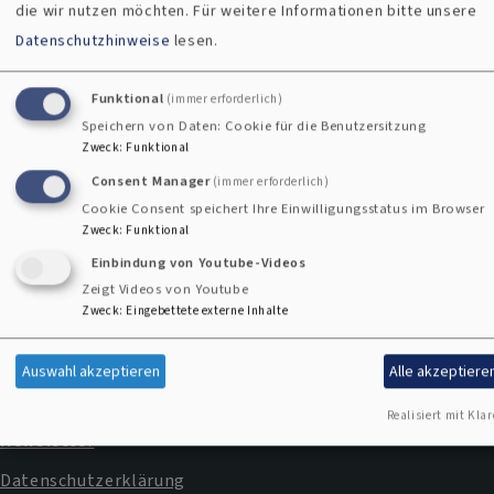
die wir nutzen möchten.
Für weitere Informationen bitte unsere
Diakonie
Datenschutzhinweise
lesen.
Funktional
(immer erforderlich)
Speichern von Daten: Cookie für die Benutzersitzung
Kontaktformular
Zweck
:
Funktional
Consent Manager
(immer erforderlich)
Cookie Consent speichert Ihre Einwilligungsstatus im Browser
Zweck
:
Funktional
Einbindung von Youtube-Videos
Zeigt Videos von Youtube
Zweck
:
Eingebettete externe Inhalte
Impressum
Fußbereichsmenü
Kontakt
Auswahl akzeptieren
Alle akzeptiere
Cookie-Einstellungen
Realisiert mit Klar
Newsletter
Datenschutzerklärung