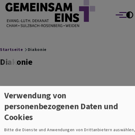
EVANG.-LUTH. DEKANAT GEMEINSAM EINS
Direkt zum Inhalt
Cham Sulzbach-Rosenberg Weiden
Menü
Breadcrumb
Startseite
Diakonie
Diakonie
Diakonie
Verwendung von
personenbezogenen Daten und
Cookies
Bitte die Dienste und Anwendungen von Drittanbietern auswählen