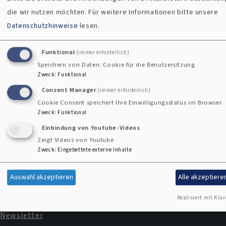
die wir nutzen möchten.
Für weitere Informationen bitte unsere
Frauenbeauftragte
Datenschutzhinweise
lesen.
Funktional
(immer erforderlich)
Speichern von Daten: Cookie für die Benutzersitzung
Kontaktformular
Zweck
:
Funktional
Consent Manager
(immer erforderlich)
Cookie Consent speichert Ihre Einwilligungsstatus im Browser
Zweck
:
Funktional
Einbindung von Youtube-Videos
Zeigt Videos von Youtube
Zweck
:
Eingebettete externe Inhalte
Impressum
Fußbereichsmenü
Auswahl akzeptieren
Alle akzeptiere
Kontakt
Cookie-Einstellungen
Realisiert mit Klar
Newsletter