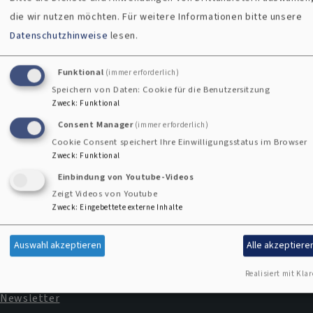
die wir nutzen möchten.
Für weitere Informationen bitte unsere
Gedenkstättenarbeit
Datenschutzhinweise
lesen.
Funktional
(immer erforderlich)
Speichern von Daten: Cookie für die Benutzersitzung
Kontaktformular
Zweck
:
Funktional
Consent Manager
(immer erforderlich)
Cookie Consent speichert Ihre Einwilligungsstatus im Browser
Zweck
:
Funktional
Einbindung von Youtube-Videos
Zeigt Videos von Youtube
Zweck
:
Eingebettete externe Inhalte
Impressum
Fußbereichsmenü
Auswahl akzeptieren
Alle akzeptiere
Kontakt
Cookie-Einstellungen
Realisiert mit Klar
Newsletter