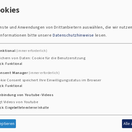
okies
ienste und Anwendungen von Drittanbietern auswählen, die wir nutze
 Informationen bitte unsere
Datenschutzhinweise
lesen.
unktional
(immer erforderlich)
gagement innovative Ideen entwickeln und in die Tat u
ichern von Daten: Cookie für die Benutzersitzung
ck
:
Funktional
 neue, kreative Formate aus unserem Dekanatsbezirk vor
onsent Manager
(immer erforderlich)
kie Consent speichert Ihre Einwilligungsstatus im Browser
ck
:
Funktional
inbindung von Youtube-Videos
gt Videos von Youtube
ck
:
Eingebettete externe Inhalte
eptieren
Alle