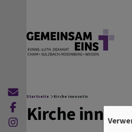
Direkt zum Inhalt
EVANG.-LUTH. DEKANAT
Cham Sulzbach-Rosenberg Weiden
Kontaktformular
Startseite
Kirche innovativ
Breadcrumb
Kirche innova
Verwe