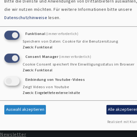
Bitte die Dienste und Anwendungen von Drittanbietern auswählen
die wir nutzen möchten.
Für weitere Informationen bitte unsere
Datenschutzhinweise
lesen.
Kirchengemeinden
Funktional
(immer erforderlich)
Speichern von Daten: Cookie für die Benutzersitzung
Zweck
:
Funktional
Kontaktformular
Consent Manager
(immer erforderlich)
Cookie Consent speichert Ihre Einwilligungsstatus im Browser
Zweck
:
Funktional
Einbindung von Youtube-Videos
Zeigt Videos von Youtube
Zweck
:
Eingebettete externe Inhalte
Impressum
Fußbereichsmenü
Auswahl akzeptieren
Alle akzeptiere
Kontakt
Realisiert mit Klar
Cookie-Einstellungen
Newsletter