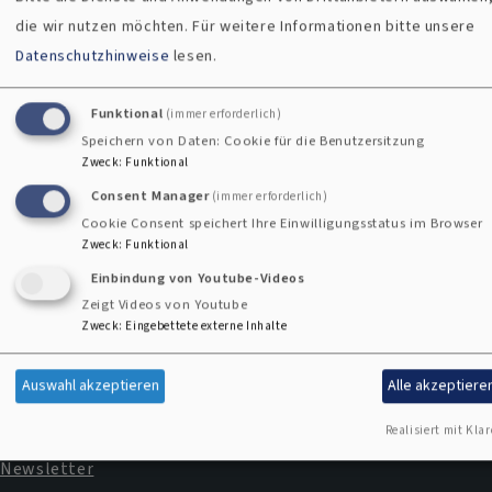
die wir nutzen möchten.
Für weitere Informationen bitte unsere
Partnerschaften
Datenschutzhinweise
lesen.
Funktional
(immer erforderlich)
Speichern von Daten: Cookie für die Benutzersitzung
Kontaktformular
Zweck
:
Funktional
Consent Manager
(immer erforderlich)
Cookie Consent speichert Ihre Einwilligungsstatus im Browser
Zweck
:
Funktional
Einbindung von Youtube-Videos
Zeigt Videos von Youtube
Zweck
:
Eingebettete externe Inhalte
Impressum
Fußbereichsmenü
Auswahl akzeptieren
Alle akzeptiere
Kontakt
Cookie-Einstellungen
Realisiert mit Klar
Newsletter