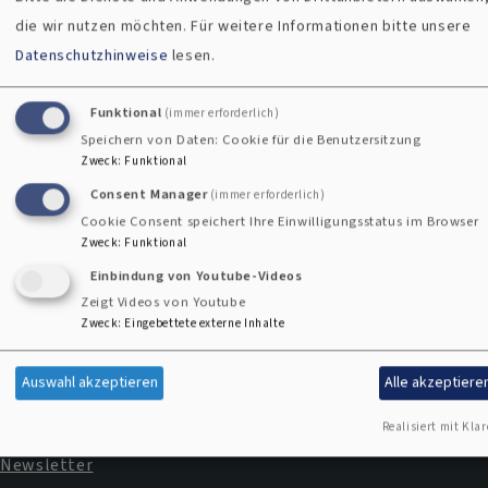
die wir nutzen möchten.
Für weitere Informationen bitte unsere
Schulreferate
Datenschutzhinweise
lesen.
Funktional
(immer erforderlich)
Speichern von Daten: Cookie für die Benutzersitzung
Kontaktformular
Zweck
:
Funktional
Consent Manager
(immer erforderlich)
Cookie Consent speichert Ihre Einwilligungsstatus im Browser
Zweck
:
Funktional
Einbindung von Youtube-Videos
Zeigt Videos von Youtube
Zweck
:
Eingebettete externe Inhalte
Impressum
Fußbereichsmenü
Auswahl akzeptieren
Alle akzeptiere
Kontakt
Cookie-Einstellungen
Realisiert mit Klar
Newsletter