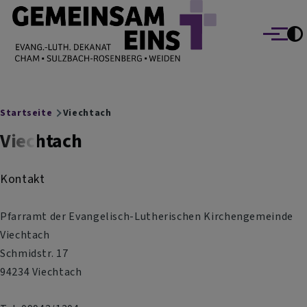
EVANG.-LUTH. DEKANAT GEMEINSAM EINS
Direkt zum Inhalt
Cham Sulzbach-Rosenberg Weiden
Menü
Breadcrumb
Startseite
Viechtach
Viechtach
Kontakt
Pfarramt der Evangelisch-Lutherischen Kirchengemeinde
Viechtach
Schmidstr. 17
94234 Viechtach