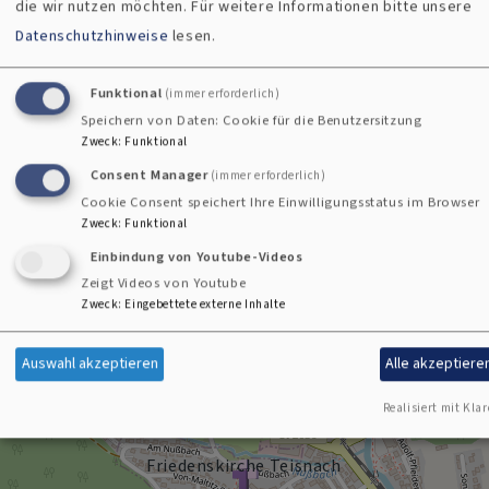
die wir nutzen möchten.
Für weitere Informationen bitte unsere
Datenschutzhinweise
lesen.
Funktional
(immer erforderlich)
Speichern von Daten: Cookie für die Benutzersitzung
Zweck
:
Funktional
Bildrechte
Kirchengemeinde Viechtach
Consent Manager
(immer erforderlich)
Cookie Consent speichert Ihre Einwilligungsstatus im Browser
Zweck
:
Funktional
Friedenskirche Teisnach
Einbindung von Youtube-Videos
Von-Maltitz-Straße
Zeigt Videos von Youtube
94244 Teisnach
Zweck
:
Eingebettete externe Inhalte
+
Auswahl akzeptieren
Alle akzeptiere
−
Realisiert mit Klar
Friedenskirche Teisnach