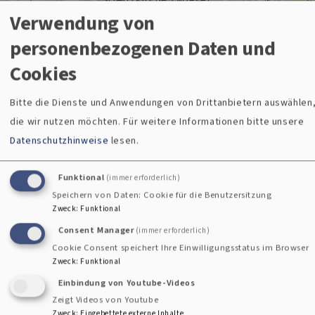
Verwendung von
i
personenbezogenen Daten und
Cookies
Bitte die Dienste und Anwendungen von Drittanbietern auswählen
Veranstaltun
Gemeindefin
die wir nutzen möchten.
Für weitere Informationen bitte unsere
Datenschutzhinweise
lesen.
gen
der
Funktional
(immer erforderlich)
Speichern von Daten: Cookie für die Benutzersitzung
Zweck
:
Funktional
So, 9.8. 10 Uhr
Zu welcher
Consent Manager
(immer erforderlich)
Gottesdienst
Kirchengemeinde Sie
Cookie Consent speichert Ihre Einwilligungsstatus im Browser
Evang.-Luth. Pfarramt Zwiesel
gehören, können Sie ganz
Zweck
:
Funktional
Zwiesel
Kreuzkirche
leicht hier herausfinden.
Einbindung von Youtube-Videos
Zeigt Videos von Youtube
So, 16.8. 10 Uhr
Zweck
:
Eingebettete externe Inhalte