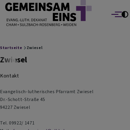
EVANG.-LUTH. DEKANAT GEMEINSAM EINS
Direkt zum Inhalt
Cham Sulzbach-Rosenberg Weiden
Menü
Breadcrumb
Startseite
Zwiesel
Zwiesel
Kontakt
Evangelisch-lutherisches Pfarramt Zwiesel
Dr.-Schott-Straße 45
94227 Zwiesel
Tel. 09922/ 1471