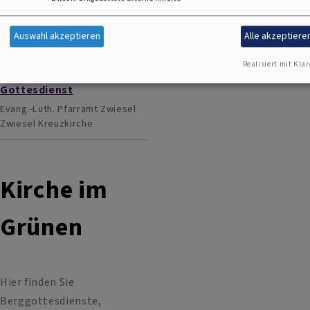
Gottesdienst
Evang.-Luth. Pfarramt Zwiesel
Auswahl akzeptieren
Alle akzeptiere
Zwiesel
Kreuzkirche
Realisiert mit Klar
So, 23.8. 10 Uhr
Gottesdienst
Evang.-Luth. Pfarramt Zwiesel
Zwiesel
Kreuzkirche
Kirche im
Grünen
Hier finden Sie
Berggottesdienste,